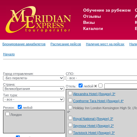
Обучение за рубежом
Отзывы
Визы
Каталоги
Бронирование авиабилетов
Расписание рейсов
Наличие мест на рейсах
Нали
Начало
Город отправления:
СПО:
Страна:
Отель:
любой
Alexandra Hotel (Лондон) 3*
Тип тура:
Copthorne Tara Hotel (Лондон) 4*
Регион:
любой
Holiday Inn London Kensington High St. (Л
4*
Лондон
Royal National (Лондон) 3*
Seymour Hotel (Лондон) 2*
Tavistock Hotel (Лондон) 3*