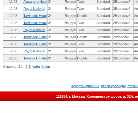
12.08
Alexandra Hotel
3*
Лондон
Twin
Standard
2Взрослый
К
12.08
Royal National
3*
Лондон
Twin
Standard
2Взрослый
Ан
12.08
Tavistock Hotel
3*
Лондон
Double
Standard
2Взрослый
Ан
12.08
Tavistock Hotel
3*
Лондон
Twin
Standard
2Взрослый
Ан
12.08
Royal National
3*
Лондон
Twin
Standard
2Взрослый
Ан
12.08
Tavistock Hotel
3*
Лондон
Double
Standard
2Взрослый
Ан
12.08
Tavistock Hotel
3*
Лондон
Twin
Standard
2Взрослый
Ан
12.08
Royal National
3*
Лондон
Twin
Standard
2Взрослый
Ан
12.08
Tavistock Hotel
3*
Лондон
Double
Standard
2Взрослый
Ан
Страниц:
2
1
|
2
Вперёд
Конец
курорты франции
,
отели ирландии
,
отели 
125284, г. Москва, Хорошевское шоссе, д. 32А,