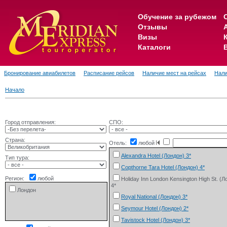
Обучение за рубежом
Отзывы
Визы
Каталоги
Бронирование авиабилетов
Расписание рейсов
Наличие мест на рейсах
Нали
Начало
Город отправления:
СПО:
Страна:
Отель:
любой
Alexandra Hotel (Лондон) 3*
Тип тура:
Copthorne Tara Hotel (Лондон) 4*
Регион:
любой
Holiday Inn London Kensington High St. (Л
4*
Лондон
Royal National (Лондон) 3*
Seymour Hotel (Лондон) 2*
Tavistock Hotel (Лондон) 3*