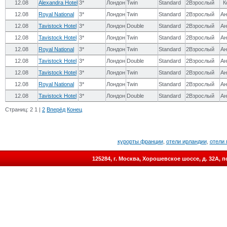
12.08
Alexandra Hotel
3*
Лондон
Twin
Standard
2Взрослый
К
12.08
Royal National
3*
Лондон
Twin
Standard
2Взрослый
Ан
12.08
Tavistock Hotel
3*
Лондон
Double
Standard
2Взрослый
Ан
12.08
Tavistock Hotel
3*
Лондон
Twin
Standard
2Взрослый
Ан
12.08
Royal National
3*
Лондон
Twin
Standard
2Взрослый
Ан
12.08
Tavistock Hotel
3*
Лондон
Double
Standard
2Взрослый
Ан
12.08
Tavistock Hotel
3*
Лондон
Twin
Standard
2Взрослый
Ан
12.08
Royal National
3*
Лондон
Twin
Standard
2Взрослый
Ан
12.08
Tavistock Hotel
3*
Лондон
Double
Standard
2Взрослый
Ан
Страниц:
2
1
|
2
Вперёд
Конец
курорты франции
,
отели ирландии
,
отели 
125284, г. Москва, Хорошевское шоссе, д. 32А,