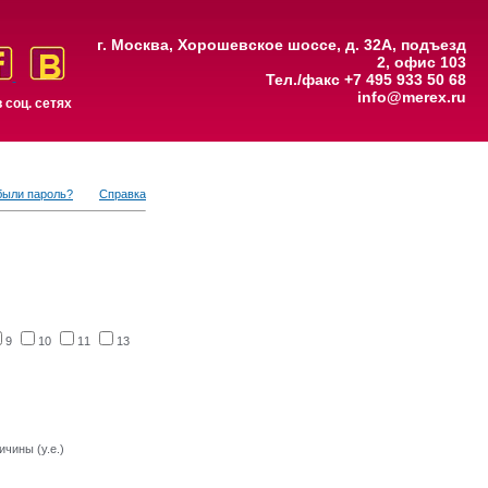
г. Москва, Хорошевское шоссе, д. 32А, подъезд
2, офис 103
Тел./факс +7 495 933 50 68
info@merex.ru
 соц. сетях
были пароль?
Справка
9
10
11
13
ичины (у.е.)