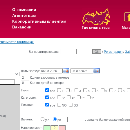
О компании
Агентствам
Корпоративным клиентам
Вакансии
Где купить туры
Мы в
чие мест в гостиницах
Вы не авторизованы
/
Регистрация
/
За
Даты заезда:
-
Кол-во взрослых в номере
Кол-во детей в номере
Ночи:
все
1
2
3
4
5
6
7
8
Категория:
все
5*
4*
3*
2*
Питание:
все
NO
BB
ье) .
Валюта:
, цена не более указанной вел
у.е.
рб
Наличие мест:
+
?
-