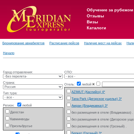
Обучение за рубежом
Отзывы
Визы
Каталоги
Бронирование авиабилетов
Расписание рейсов
Наличие мест на рейсах
Нали
Начало
Город отправления:
СПО:
Страна:
Отель:
любой
AZIMUT (Каспийск) 4*
Тип тура:
Tana Park (Дигорское ущелье) 3*
Регион:
любой
Амран (Владикавказ) 3*
Дагестан
без размещения в отеле (Владикавказ) .
Кавминводы
без размещения в отеле (Дигорское ущел
Приэльбрусье
без размещения в отеле (Грозный) .
Северная Осетия
Беркат (Грозный) 3*