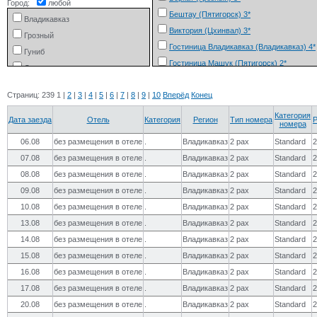
Город:
любой
Чечня
Бештау (Пятигорск) 3*
Владикавказ
Южная Осетия
Виктория (Цхинвал) 3*
Грозный
Гостиница Владикавказ (Владикавказ) 4*
Гуниб
Гостиница Машук (Пятигорск) 2*
Дигорское ущелье
Интурист (Пятигорск) 3*
Избербаш
Страниц:
239
1
|
2
|
3
|
4
|
5
|
6
|
7
|
8
|
9
|
10
Вперёд
Конец
Иристон (Цхинвал) 4*
Каспийск
Кадгарон Отель (Владикавказ) 3*
Категория
Махачкала
Дата заезда
Отель
Категория
Регион
Тип номера
номера
Камелия (Владикавказ) 3*
Пятигорск
06.08
без размещения в отеле
.
Владикавказ
2 pax
Standard
Лорд (Махачкала) 3*
Терскол (поляна Азау или
07.08
без размещения в отеле
.
Владикавказ
2 pax
Standard
Чегет)
МОНТО (Махачкала) 4*
08.08
Цхинвал
без размещения в отеле
.
Владикавказ
2 pax
Standard
Океан (Избербаш) 3*
09.08
без размещения в отеле
.
Владикавказ
2 pax
Standard
Орлиное гнездо (Гуниб) Туркомплекс
10.08
без размещения в отеле
.
Владикавказ
2 pax
Standard
Отель Планета Люкс (Владикавказ) 3*
13.08
без размещения в отеле
.
Владикавказ
2 pax
Standard
Парк отель Владикавказ (Владикавказ) 5
14.08
без размещения в отеле
.
Владикавказ
2 pax
Standard
Порог Неба (Дигорское ущелье) Турком
15.08
без размещения в отеле
.
Владикавказ
2 pax
Standard
Снежный барс (Терскол (поляна Азау ил
Чегет)) 3*
16.08
без размещения в отеле
.
Владикавказ
2 pax
Standard
Эдельвейс (Грозный) 4*
17.08
без размещения в отеле
.
Владикавказ
2 pax
Standard
20.08
без размещения в отеле
.
Владикавказ
2 pax
Standard