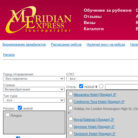
Обучение за рубежом
Отзывы
Визы
Каталоги
Бронирование авиабилетов
Расписание рейсов
Наличие мест на рейсах
Нали
Начало
Город отправления:
СПО:
Страна:
Отель:
любой
Alexandra Hotel (Лондон) 3*
Тип тура:
Copthorne Tara Hotel (Лондон) 4*
Регион:
любой
Holiday Inn London Kensington High St. (Л
4*
Лондон
Royal National (Лондон) 3*
Seymour Hotel (Лондон) 2*
Tavistock Hotel (Лондон) 3*