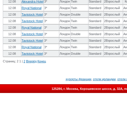
12.08
Alexandra Hotel
3*
Лондон
Twin
Standard
2Взрослый
К
12.08
Royal National
3*
Лондон
Twin
Standard
2Взрослый
Ан
12.08
Tavistock Hotel
3*
Лондон
Double
Standard
2Взрослый
Ан
12.08
Tavistock Hotel
3*
Лондон
Twin
Standard
2Взрослый
Ан
12.08
Royal National
3*
Лондон
Twin
Standard
2Взрослый
Ан
12.08
Tavistock Hotel
3*
Лондон
Double
Standard
2Взрослый
Ан
12.08
Tavistock Hotel
3*
Лондон
Twin
Standard
2Взрослый
Ан
12.08
Royal National
3*
Лондон
Twin
Standard
2Взрослый
Ан
12.08
Tavistock Hotel
3*
Лондон
Double
Standard
2Взрослый
Ан
Страниц:
2
1
|
2
Вперёд
Конец
курорты франции
,
отели ирландии
,
отели 
125284, г. Москва, Хорошевское шоссе, д. 32А,