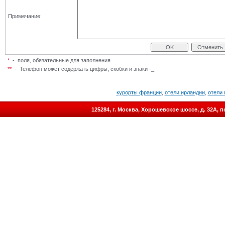
Примечание:
*
- поля, обязательные для заполнения
**
-
Телефон может содержать цифры, скобки и знаки -_
курорты франции
,
отели ирландии
,
отели 
125284, г. Москва, Хорошевское шоссе, д. 32А,