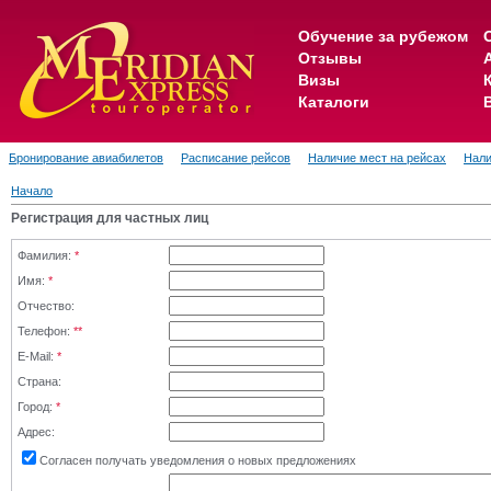
Обучение за рубежом
Отзывы
Визы
Каталоги
Бронирование авиабилетов
Расписание рейсов
Наличие мест на рейсах
Нали
Начало
Регистрация для частных лиц
Фамилия:
*
Имя:
*
Отчество:
Телефон:
**
E-Mail:
*
Страна:
Город:
*
Адрес:
Согласен получать уведомления о новых предложениях