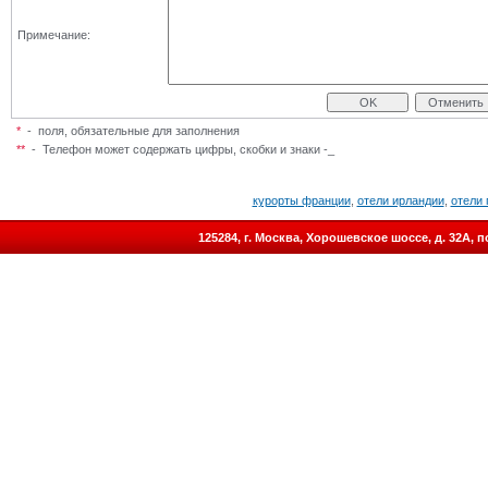
Примечание:
*
- поля, обязательные для заполнения
**
-
Телефон может содержать цифры, скобки и знаки -_
курорты франции
,
отели ирландии
,
отели 
125284, г. Москва, Хорошевское шоссе, д. 32А,