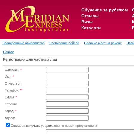
Обучение за рубежом
Отзывы
Визы
Каталоги
Бронирование авиабилетов
Расписание рейсов
Наличие мест на рейсах
Нали
Начало
Регистрация для частных лиц
Фамилия:
*
Имя:
*
Отчество:
Телефон:
**
E-Mail:
*
Страна:
Город:
*
Адрес:
Согласен получать уведомления о новых предложениях