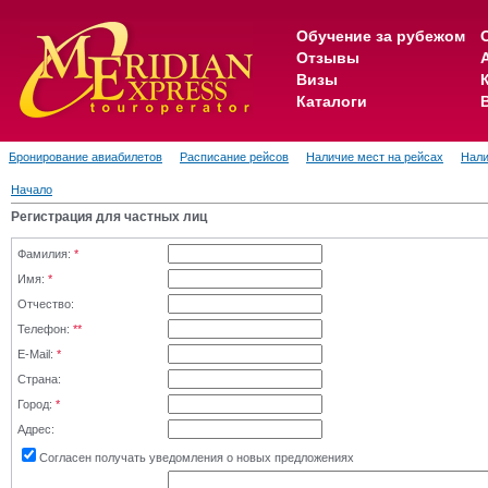
Обучение за рубежом
Отзывы
Визы
Каталоги
Бронирование авиабилетов
Расписание рейсов
Наличие мест на рейсах
Нали
Начало
Регистрация для частных лиц
Фамилия:
*
Имя:
*
Отчество:
Телефон:
**
E-Mail:
*
Страна:
Город:
*
Адрес:
Согласен получать уведомления о новых предложениях