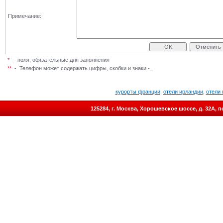
Примечание:
*
- поля, обязательные для заполнения
**
-
Телефон может содержать цифры, скобки и знаки -_
курорты франции
,
отели ирландии
,
отели 
125284, г. Москва, Хорошевское шоссе, д. 32А,