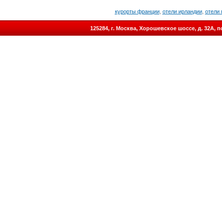
курорты франции
,
отели ирландии
,
отели 
125284, г. Москва, Хорошевское шоссе, д. 32А,