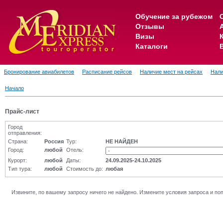
Обучение за рубежом
Отзывы
Визы
Каталоги
Бронирование авиабилетов
Расписание рейсов
Наличие мест на рейсах
Нали
Начало
Прайс-лист
Город
отправления:
Страна:
Россия
Тур:
НЕ НАЙДЕН
Город:
любой
Отель:
Курорт:
любой
Даты:
24.09.2025-24.10.2025
Тип тура:
любой
Стоимость до:
любая
Извините, по вашему запросу ничего не найдено. Измените условия запроса и по