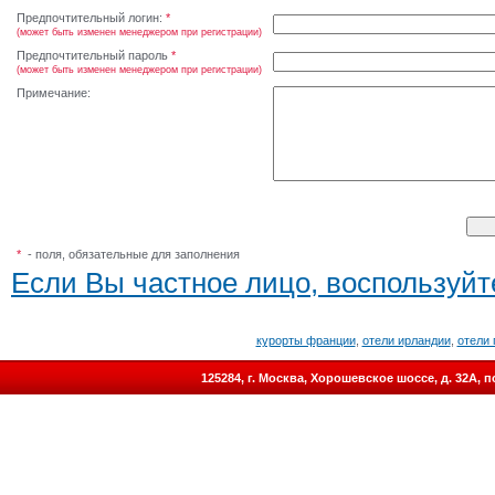
Предпочтительный логин:
*
(может быть изменен менеджером при регистрации)
Предпочтительный пароль
*
(может быть изменен менеджером при регистрации)
Примечание:
*
- поля, обязательные для заполнения
Если Вы частное лицо, воспользуйт
курорты франции
,
отели ирландии
,
отели 
125284, г. Москва, Хорошевское шоссе, д. 32А,