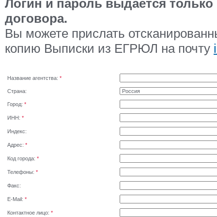
Логин и пароль выдается только
договора.
Вы можете прислать отсканированн
копию Выписки из ЕГРЮЛ на почту
Название агентства:
*
Страна:
Город:
*
ИНН:
*
Индекс:
Адрес:
*
Код города:
*
Телефоны:
*
Факс:
E-Mail:
*
Контактное лицо:
*