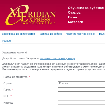
Обучение за рубежом
Отзывы
Визы
Каталоги
Бронирование авиабилетов
Расписание рейсов
Наличие мест на рейсах
Нали
Начало
Уважаемые коллеги!
Для работы с нами Вы должны
заключить агентский договор
.
Для получения пароля on-line бронирования Вам нужно зарегистрироваться на наше
Логин и пароль выдается только при наличии действующего Агентского дого
Вы можете прислать отсканированные первую и последнюю страницы договора и к
Название агентства:
*
Страна:
Город:
*
ИНН:
*
Индекс: