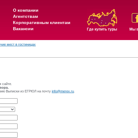
О компании
Агентствам
Корпоративным клиентам
Вакансии
Где купить туры
Мы в
чие мест в гостиницах
м сайте.
вора.
опию Выписки из ЕГРЮЛ на почту
info@merex.ru
.