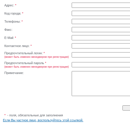
Адрес:
*
Код города:
*
Телефоны:
*
Факс:
E-Mail:
*
Контактное лицо:
*
Предпочтительный логин:
*
(может быть изменен менеджером при регистрации)
Предпочтительный пароль
*
(может быть изменен менеджером при регистрации)
Примечание:
*
- поля, обязательные для заполнения
Если Вы частное лицо, воспользуйтесь этой ссылкой.