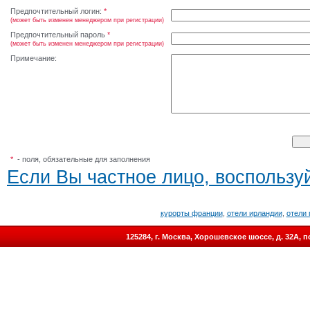
Предпочтительный логин:
*
(может быть изменен менеджером при регистрации)
Предпочтительный пароль
*
(может быть изменен менеджером при регистрации)
Примечание:
*
- поля, обязательные для заполнения
Если Вы частное лицо, воспользуй
курорты франции
,
отели ирландии
,
отели 
125284, г. Москва, Хорошевское шоссе, д. 32А,