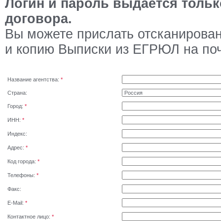
Логин и пароль выдается тольк
договора.
Вы можете прислать отсканирова
и копию Выписки из ЕГРЮЛ на по
Название агентства:
*
Страна:
Город:
*
ИНН:
*
Индекс:
Адрес:
*
Код города:
*
Телефоны:
*
Факс:
E-Mail:
*
Контактное лицо:
*