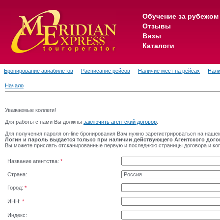
Обучение за рубежом
Отзывы
Визы
Каталоги
Бронирование авиабилетов
Расписание рейсов
Наличие мест на рейсах
Нали
Начало
Уважаемые коллеги!
Для работы с нами Вы должны
заключить агентский договор
.
Для получения пароля on-line бронирования Вам нужно зарегистрироваться на наше
Логин и пароль выдается только при наличии действующего Агентского дого
Вы можете прислать отсканированные первую и последнюю страницы договора и к
Название агентства:
*
Страна:
Город:
*
ИНН:
*
Индекс: