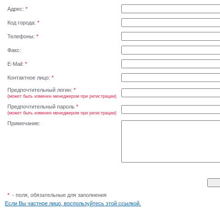
Адрес:
*
Код города:
*
Телефоны:
*
Факс:
E-Mail:
*
Контактное лицо:
*
Предпочтительный логин:
*
(может быть изменен менеджером при регистрации)
Предпочтительный пароль
*
(может быть изменен менеджером при регистрации)
Примечание:
*
- поля, обязательные для заполнения
Если Вы частное лицо, воспользуйтесь этой ссылкой.