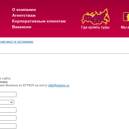
О компании
Агентствам
Корпоративным клиентам
Вакансии
Где купить туры
Мы в
чие мест в гостиницах
м сайте.
вора.
опию Выписки из ЕГРЮЛ на почту
info@merex.ru
.