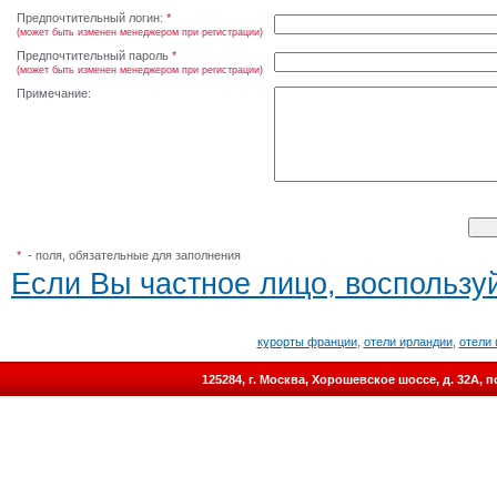
Предпочтительный логин:
*
(может быть изменен менеджером при регистрации)
Предпочтительный пароль
*
(может быть изменен менеджером при регистрации)
Примечание:
*
- поля, обязательные для заполнения
Если Вы частное лицо, воспользуй
курорты франции
,
отели ирландии
,
отели 
125284, г. Москва, Хорошевское шоссе, д. 32А,