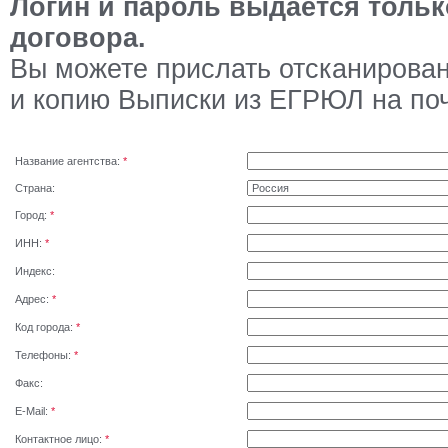
Логин и пароль выдается тольк
договора.
Вы можете прислать отсканирова
и копию Выписки из ЕГРЮЛ на по
Название агентства:
*
Страна:
Город:
*
ИНН:
*
Индекс:
Адрес:
*
Код города:
*
Телефоны:
*
Факс:
E-Mail:
*
Контактное лицо:
*