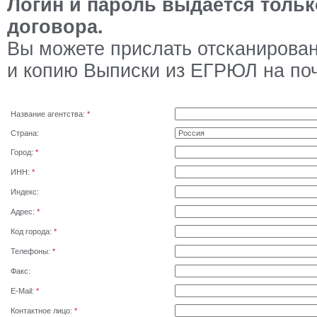
Логин и пароль выдается тольк
договора.
Вы можете прислать отсканирова
и копию Выписки из ЕГРЮЛ на по
Название агентства:
*
Страна:
Город:
*
ИНН:
*
Индекс:
Адрес:
*
Код города:
*
Телефоны:
*
Факс:
E-Mail:
*
Контактное лицо:
*