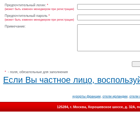
Предпочтительный логин:
*
(может быть изменен менеджером при регистрации)
Предпочтительный пароль
*
(может быть изменен менеджером при регистрации)
Примечание:
*
- поля, обязательные для заполнения
Если Вы частное лицо, воспользуй
курорты франции
,
отели ирландии
,
отели 
125284, г. Москва, Хорошевское шоссе, д. 32А,