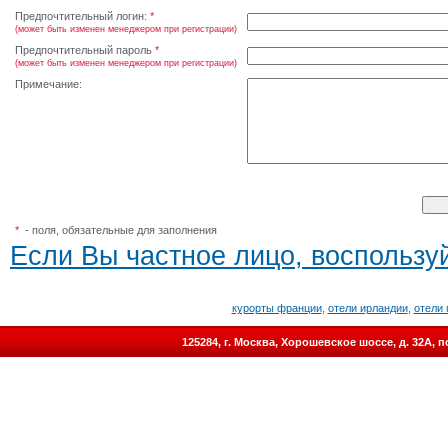
Предпочтительный логин:
*
(может быть изменен менеджером при регистрации)
Предпочтительный пароль
*
(может быть изменен менеджером при регистрации)
Примечание:
*
- поля, обязательные для заполнения
Если Вы частное лицо, воспользуй
курорты франции
,
отели ирландии
,
отели 
125284, г. Москва, Хорошевское шоссе, д. 32А,