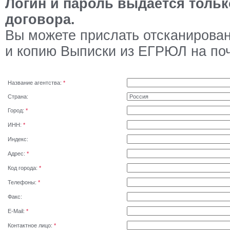
Логин и пароль выдается тольк
договора.
Вы можете прислать отсканирова
и копию Выписки из ЕГРЮЛ на по
Название агентства:
*
Страна:
Город:
*
ИНН:
*
Индекс:
Адрес:
*
Код города:
*
Телефоны:
*
Факс:
E-Mail:
*
Контактное лицо:
*