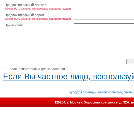
Предпочтительный логин:
*
(может быть изменен менеджером при регистрации)
Предпочтительный пароль
*
(может быть изменен менеджером при регистрации)
Примечание:
*
- поля, обязательные для заполнения
Если Вы частное лицо, воспользуй
курорты франции
,
отели ирландии
,
отели 
125284, г. Москва, Хорошевское шоссе, д. 32А,