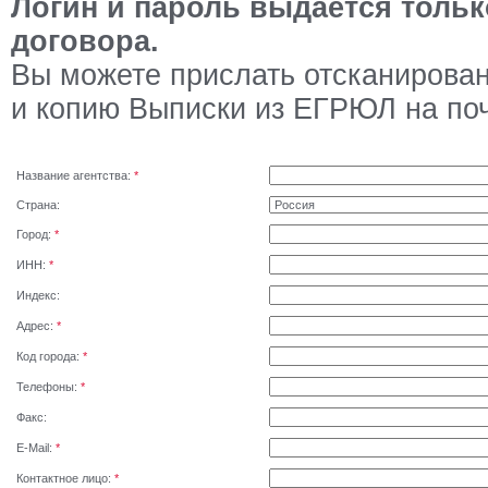
Логин и пароль выдается тольк
договора.
Вы можете прислать отсканирова
и копию Выписки из ЕГРЮЛ на по
Название агентства:
*
Страна:
Город:
*
ИНН:
*
Индекс:
Адрес:
*
Код города:
*
Телефоны:
*
Факс:
E-Mail:
*
Контактное лицо:
*